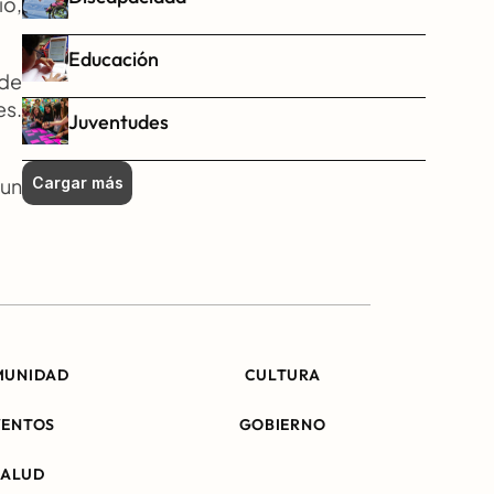
o, 
Educación
de 
s. 
Juventudes
un 
Cargar más
MUNIDAD
CULTURA
VENTOS
GOBIERNO
SALUD