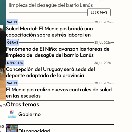
limpieza del desagüe del barrio Lanús
LEER MÁS
LEER MÁS
SALUD
30 JUL 2026
Salud Mental: El Municipio brindó una 
capacitación sobre estrés laboral en 
Gendarmería
OBRAS
30 JUL 2026
Fenómeno de El Niño: avanzan las tareas de 
limpieza del desagüe del barrio Lanús
DEPORTES
30 JUL 2026
Concepción del Uruguay será sede del 
deporte adaptado de la provincia
SALUD
30 JUL 2026
El Municipio realiza nuevos controles de salud 
en las escuelas
Otros temas
vo 
Gobierno
s, 
Discapacidad