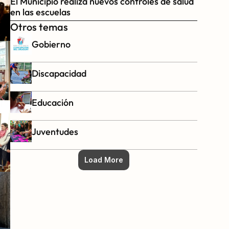
El Municipio realiza nuevos controles de salud 
en las escuelas
Otros temas
Gobierno
Discapacidad
Educación
Juventudes
Load More