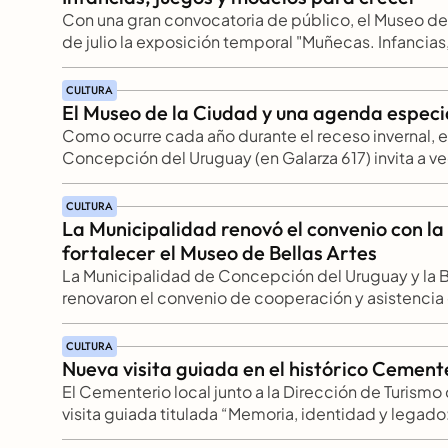
Con una gran convocatoria de público, el Museo de
de julio la exposición temporal "Muñecas. Infancias
primera propuesta de la programación especial de 
CULTURA
El Museo de la Ciudad y una agenda especi
Como ocurre cada año durante el receso invernal, e
Concepción del Uruguay (en Galarza 617) invita a veci
amplia programación especialmente pensada para l
propuestas destinadas a públicos de todas las eda
CULTURA
La Municipalidad renovó el convenio con la 
fortalecer el Museo de Bellas Artes
La Municipalidad de Concepción del Uruguay y la Bib
renovaron el convenio de cooperación y asistencia 
actividades del Museo de Bellas Artes, el cual pos
obras de arte de gran importancia, y desde hace año
CULTURA
muchas de ellas.
Nueva visita guiada en el histórico Cement
El Cementerio local junto a la Dirección de Turismo
visita guiada titulada “Memoria, identidad y legado:
construyeron Concepción del Uruguay”, a cargo de