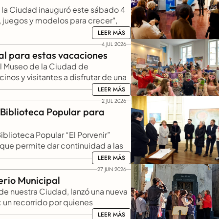
 la Ciudad inauguró este sábado 4 
, juegos y modelos para crecer", 
vacaciones de invierno. 
LEER MÁS
LEER MÁS
4 JUL 2026
al para estas vacaciones 
l Museo de la Ciudad de 
nos y visitantes a disfrutar de una 
as vacaciones de invierno, con 
LEER MÁS
LEER MÁS
des. 
2 JUL 2026
Biblioteca Popular para 
lioteca Popular “El Porvenir” 
que permite dar continuidad a las 
ee en resguardo centenares de 
LEER MÁS
LEER MÁS
s trabaja en la recuperación de 
27 JUN 2026
erio Municipal
 de nuestra Ciudad, lanzó una nueva 
 un recorrido por quienes 
 Lorena Kannemann, en el marco de 
LEER MÁS
LEER MÁS