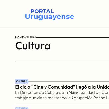
PORTAL
Uruguayense
HOME
/
CULTURA
Cultura
CULTURA
El ciclo “Cine y Comunidad” llegó a la Unid
La Dirección de Cultura de la Municipalidad de Co
trabajo que viene realizando la Agrupación Pocho Le
Comunidad. Se realizaron y se realizarán proyeccion
destinadas a estudiantes del nivel secundario que c