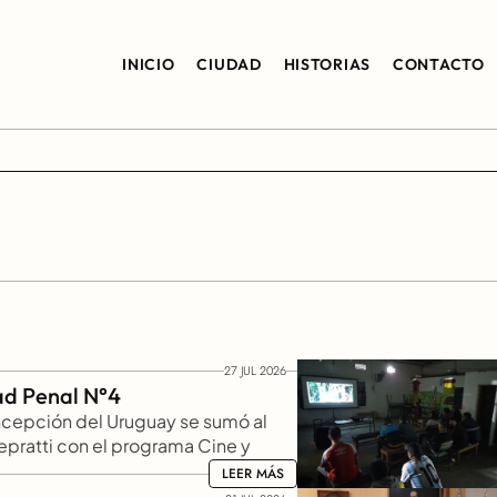
INICIO
CIUDAD
HISTORIAS
CONTACTO
27 JUL 2026
ad Penal N°4 
ncepción del Uruguay se sumó al 
pratti con el programa Cine y 
es de películas de reflexión 
LEER MÁS
LEER MÁS
ursan sus estudios dentro de 