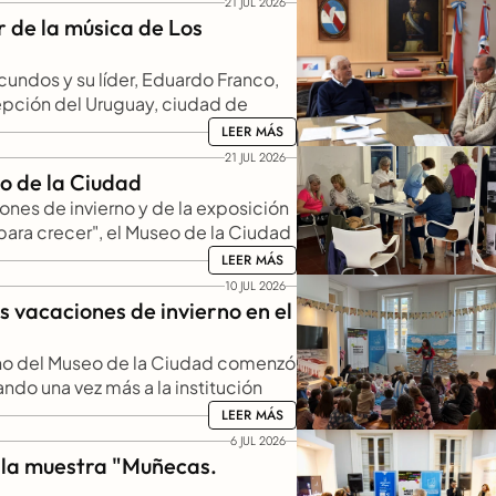
21 JUL 2026
 de la música de Los 
acundos y su líder, Eduardo Franco, 
pción del Uruguay, ciudad de 
 Será el sábado 10 de octubre a las 
LEER MÁS
LEER MÁS
, a beneficio de instituciones 
21 JUL 2026
eo de la Ciudad
nes de invierno y de la exposición 
ara crecer", el Museo de la Ciudad 
e escritura a cargo de la escritora 
LEER MÁS
LEER MÁS
coles 22 de julio, a las 16 horas.
10 JUL 2026
vacaciones de invierno en el 
no del Museo de la Ciudad comenzó 
do una vez más a la institución 
cuentro cultural para las familias 
LEER MÁS
LEER MÁS
6 JUL 2026
 la muestra "Muñecas. 