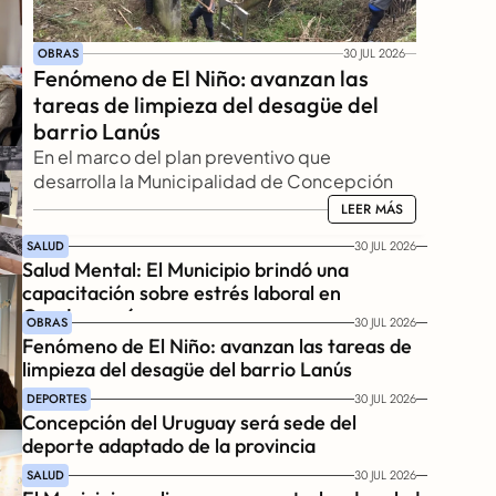
OBRAS
30 JUL 2026
Fenómeno de El Niño: avanzan las 
tareas de limpieza del desagüe del 
barrio Lanús
En el marco del plan preventivo que 
desarrolla la Municipalidad de Concepción 
del Uruguay ante el escenario climático 
LEER MÁS
LEER MÁS
previsto para los próximos meses, culminó la 
SALUD
30 JUL 2026
primera etapa de limpieza integral del 
Salud Mental: El Municipio brindó una 
desagüe conocido como "Pozo de Lanús", 
capacitación sobre estrés laboral en 
ubicado en la intersección de avenida Italia y 
Gendarmería
OBRAS
30 JUL 2026
Zubiaur. 
Fenómeno de El Niño: avanzan las tareas de 
limpieza del desagüe del barrio Lanús
DEPORTES
30 JUL 2026
Concepción del Uruguay será sede del 
deporte adaptado de la provincia
SALUD
30 JUL 2026