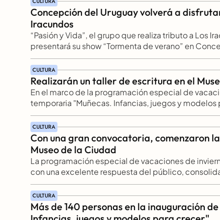
CULTURA
la Unidad Penal N°4 de Concepción del Uruguay.
Concepción del Uruguay volverá a disfrutar
Iracundos
“Pasión y Vida”, el grupo que realiza tributo a Los Ir
presentará su show “Tormenta de verano” en Conce
entrañable relación con el histórico grupo uruguayo.
20.30 en el Auditorio Municipal “Carlos María Scelzi”
CULTURA
locales.
Realizarán un taller de escritura en el Mus
En el marco de la programación especial de vacacio
temporaria "Muñecas. Infancias, juegos y modelos p
invita a participar de "Juguetes Perdidos", un taller d
uruguayense Marga Presas, que se realizará este miér
CULTURA
Con una gran convocatoria, comenzaron las 
Museo de la Ciudad
La programación especial de vacaciones de invier
con una excelente respuesta del público, consolidan
como uno de los principales espacios públicos de en
uruguayenses durante el receso invernal.
CULTURA
Más de 140 personas en la inauguración de
Infancias, juegos y modelos para crecer"