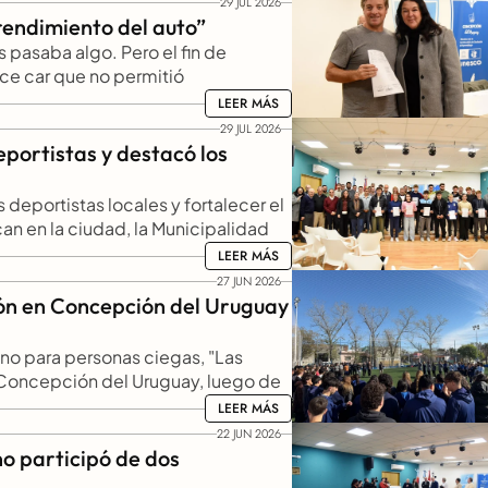
29 JUL 2026
e.
rendimiento del auto” 
pasaba algo. Pero el fin de 
ce car que no permitió 
s Bonelli durante la entrega de 
LEER MÁS
LEER MÁS
 el municipio que presidió el 
29 JUL 2026
portistas y destacó los 
deportistas locales y fortalecer el 
can en la ciudad, la Municipalidad 
 nueva entrega del aporte mensual 
LEER MÁS
LEER MÁS
a iniciativa beneficia a 20 jóvenes 
27 JUN 2026
, representan a la ciudad en 
ón en Concepción del Uruguay 
ino para personas ciegas, "Las 
n Concepción del Uruguay, luego de 
periencias y actividades abiertas a 
LEER MÁS
LEER MÁS
ntre estudiantes, profesores y 
22 JUN 2026
la Municipalidad de Concepción del 
o participó de dos 
irección de Inclusión para Personas 