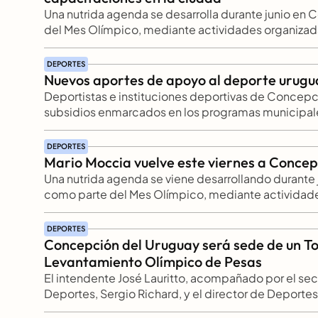
con Discapacidad.
Una nutrida agenda se desarrolla durante junio en
del Mes Olímpico, mediante actividades organizada
Municipalidad e instituciones locales y nacionales v
DEPORTES
Nuevos aportes de apoyo al deporte urug
Deportistas e instituciones deportivas de Concepc
subsidios enmarcados en los programas municipale
ciudad. Fue este jueves en el Auditorio Municipal “Art
intendente, José Lauritto; la presidenta del Concejo
DEPORTES
funcionarios de la Secretaría de Cultura, Turismo y
Mario Moccia vuelve este viernes a Concep
coordinadora del programa de becas, y quienes rec
Una nutrida agenda se viene desarrollando durante 
como parte del Mes Olímpico, mediante actividade
la Municipalidad e instituciones locales y nacionale
DEPORTES
Concepción del Uruguay será sede de un To
Levantamiento Olímpico de Pesas
El intendente José Lauritto, acompañado por el secr
Deportes, Sergio Richard, y el director de Deportes
jueves a representantes del levantamiento olímpico