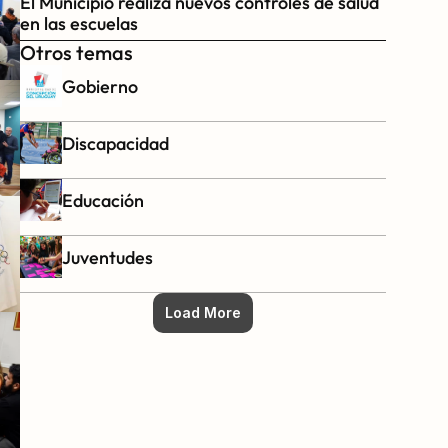
El Municipio realiza nuevos controles de salud 
en las escuelas
Otros temas
Gobierno
Discapacidad
Educación
Juventudes
Load More