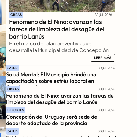
OBRAS
30 JUL 2026
Fenómeno de El Niño: avanzan las 
tareas de limpieza del desagüe del 
barrio Lanús
En el marco del plan preventivo que 
desarrolla la Municipalidad de Concepción 
del Uruguay ante el escenario climático 
LEER MÁS
LEER MÁS
previsto para los próximos meses, culminó la 
SALUD
30 JUL 2026
primera etapa de limpieza integral del 
Salud Mental: El Municipio brindó una 
desagüe conocido como "Pozo de Lanús", 
capacitación sobre estrés laboral en 
ubicado en la intersección de avenida Italia y 
Gendarmería
OBRAS
30 JUL 2026
Zubiaur. 
Fenómeno de El Niño: avanzan las tareas de 
limpieza del desagüe del barrio Lanús
DEPORTES
30 JUL 2026
Concepción del Uruguay será sede del 
deporte adaptado de la provincia
SALUD
30 JUL 2026