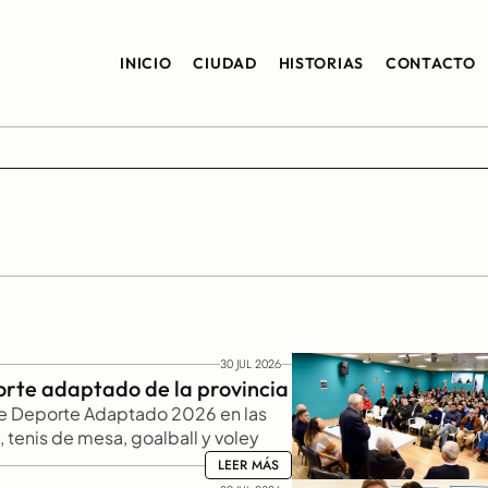
INICIO
CIUDAD
HISTORIAS
CONTACTO
30 JUL 2026
orte adaptado de la provincia
de Deporte Adaptado 2026 en las 
 tenis de mesa, goalball y voley 
de octubre en Concepción del 
LEER MÁS
LEER MÁS
gación provincial que competirá en 