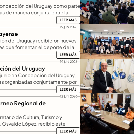
 Concepción del Uruguay como parte 
s de manera conjunta entre la 
inculadas al desarrollo deportivo.
LEER MÁS
LEER MÁS
19 JUN 2026
uayense
ión del Uruguay recibieron nuevos 
s que fomentan el deporte de la 
uro Illia”, con la presencia del 
LEER MÁS
LEER MÁS
 Deliberante, Rossana Sosa Zitto; 
19 JUN 2026
 Deportes; Magdalena Garro, 
ción del Uruguay
ibieron los aportes.
junio en Concepción del Uruguay, 
s organizadas conjuntamente por 
s vinculadas al desarrollo deportivo.
LEER MÁS
LEER MÁS
12 JUN 2026
rneo Regional de 
etario de Cultura, Turismo y 
, Osvaldo López, recibió este 
 de pesas, en el marco de la 
LEER MÁS
LEER MÁS