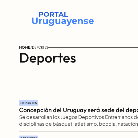
PORTAL
Uruguayense
HOME
/
DEPORTES
Deportes
DEPORTES
Concepción del Uruguay será sede del dep
Se desarrollan los Juegos Deportivos Entrerrianos 
disciplinas de básquet, atletismo, boccia, natación,
sentado. La final provincial se realizará del 7 al 9 
Uruguay, instancia que permitirá conformar la dele