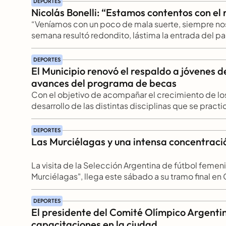
DEPORTES
la etapa nacional en Mar del Plata durante noviembr
Nicolás Bonelli: “Estamos contentos con el 
“Veníamos con un poco de mala suerte, siempre nos 
semana resultó redondito, lástima la entrada del pa
defenderme como hubiese querido”, comentó Nicolá
aportes a pilotos de automovilismo cumplida ayer en
DEPORTES
intendente José Eduardo Lauritto.
El Municipio renovó el respaldo a jóvenes de
avances del programa de becas
Con el objetivo de acompañar el crecimiento de los 
desarrollo de las distintas disciplinas que se practi
de Concepción del Uruguay realizó este martes una
correspondiente al Programa de Becas Deportivas. L
DEPORTES
que, gracias a su esfuerzo, compromiso y resultados
Las Murciélagas y una intensa concentraci
competencias de diferentes niveles.
La visita de la Selección Argentina de fútbol femen
Murciélagas", llega este sábado a su tramo final e
tres jornadas de entrenamientos, intercambio de ex
la comunidad que despertaron un marcado interés e
DEPORTES
vecinos. Se trata de una iniciativa respaldada por 
El presidente del Comité Olímpico Argentin
Uruguay a través de la Secretaría de Deportes y la D
capacitaciones en la ciudad