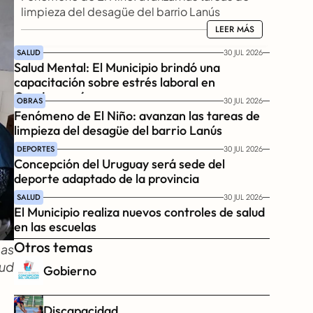
limpieza del desagüe del barrio Lanús
LEER MÁS
LEER MÁS
SALUD
30 JUL 2026
Salud Mental: El Municipio brindó una 
capacitación sobre estrés laboral en 
Gendarmería
OBRAS
30 JUL 2026
Fenómeno de El Niño: avanzan las tareas de 
limpieza del desagüe del barrio Lanús
DEPORTES
30 JUL 2026
Concepción del Uruguay será sede del 
deporte adaptado de la provincia
SALUD
30 JUL 2026
El Municipio realiza nuevos controles de salud 
en las escuelas
Otros temas
as 
ud 
Gobierno
Discapacidad