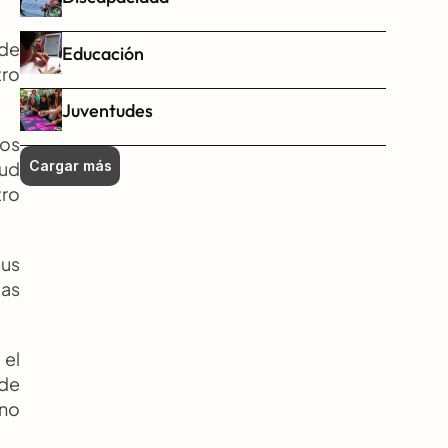
de 
Educación
ro 
Juventudes
os 
ud 
Cargar más
ro 
us 
as 
el 
de 
no 