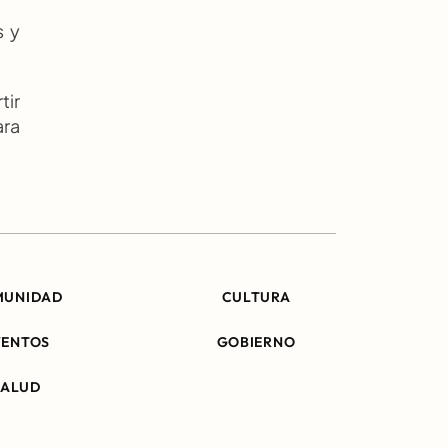
 y 
ir 
ra 
MUNIDAD
CULTURA
VENTOS
GOBIERNO
SALUD