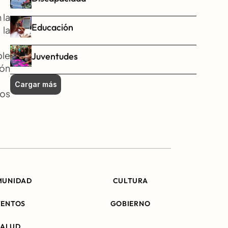
la 
Educación
la 
le 
Juventudes
ón 
Cargar más
os 
MUNIDAD
CULTURA
VENTOS
GOBIERNO
SALUD