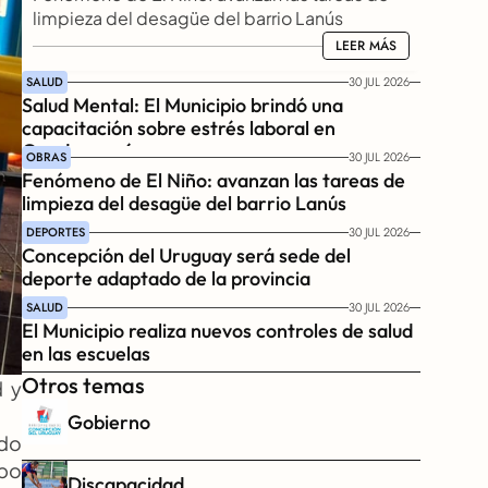
limpieza del desagüe del barrio Lanús
LEER MÁS
LEER MÁS
SALUD
30 JUL 2026
Salud Mental: El Municipio brindó una 
capacitación sobre estrés laboral en 
Gendarmería
OBRAS
30 JUL 2026
Fenómeno de El Niño: avanzan las tareas de 
limpieza del desagüe del barrio Lanús
DEPORTES
30 JUL 2026
Concepción del Uruguay será sede del 
deporte adaptado de la provincia
SALUD
30 JUL 2026
El Municipio realiza nuevos controles de salud 
en las escuelas
Otros temas
 y 
Gobierno
do 
po 
Discapacidad