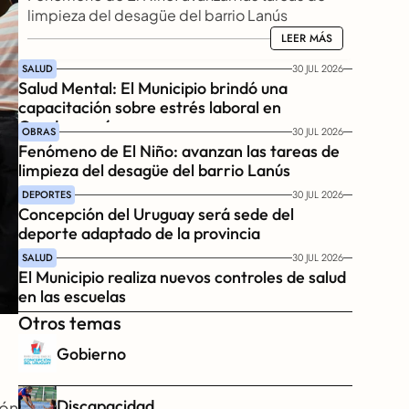
limpieza del desagüe del barrio Lanús
LEER MÁS
LEER MÁS
SALUD
30 JUL 2026
Salud Mental: El Municipio brindó una 
capacitación sobre estrés laboral en 
Gendarmería
OBRAS
30 JUL 2026
Fenómeno de El Niño: avanzan las tareas de 
limpieza del desagüe del barrio Lanús
DEPORTES
30 JUL 2026
Concepción del Uruguay será sede del 
deporte adaptado de la provincia
SALUD
30 JUL 2026
El Municipio realiza nuevos controles de salud 
en las escuelas
Otros temas
Gobierno
Discapacidad
ón 