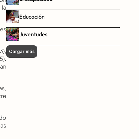
la 
Educación
es 
Juventudes
), 
Cargar más
). 
an 
s, 
re 
do 
as 