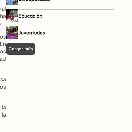
al 
Educación
ha 
o.
Juventudes
os 
En 
Cargar más
os 
ad 
sa 
os 
la 
la 