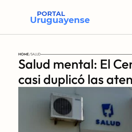
PORTAL
Uruguayense
HOME
/
SALUD
Salud mental: El Ce
casi duplicó las at