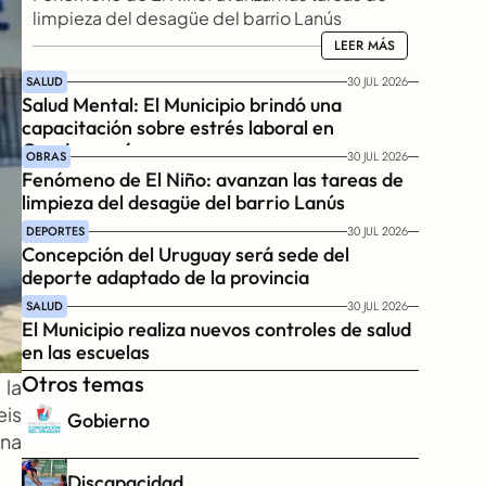
limpieza del desagüe del barrio Lanús
LEER MÁS
LEER MÁS
SALUD
30 JUL 2026
Salud Mental: El Municipio brindó una 
capacitación sobre estrés laboral en 
Gendarmería
OBRAS
30 JUL 2026
Fenómeno de El Niño: avanzan las tareas de 
limpieza del desagüe del barrio Lanús
DEPORTES
30 JUL 2026
Concepción del Uruguay será sede del 
deporte adaptado de la provincia
SALUD
30 JUL 2026
El Municipio realiza nuevos controles de salud 
en las escuelas
Otros temas
la 
is 
Gobierno
na 
Discapacidad