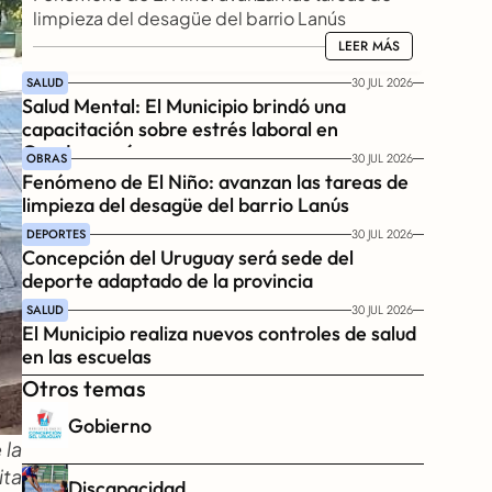
limpieza del desagüe del barrio Lanús
LEER MÁS
LEER MÁS
SALUD
30 JUL 2026
Salud Mental: El Municipio brindó una 
capacitación sobre estrés laboral en 
Gendarmería
OBRAS
30 JUL 2026
Fenómeno de El Niño: avanzan las tareas de 
limpieza del desagüe del barrio Lanús
DEPORTES
30 JUL 2026
Concepción del Uruguay será sede del 
deporte adaptado de la provincia
SALUD
30 JUL 2026
El Municipio realiza nuevos controles de salud 
en las escuelas
Otros temas
Gobierno
la 
ta 
Discapacidad