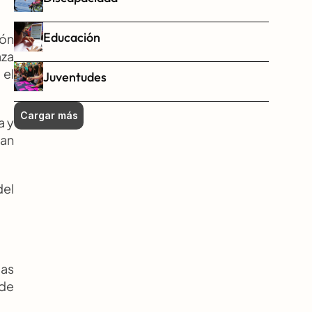
Educación
ón 
za 
el 
Juventudes
Cargar más
 y 
an 
el 
as 
de 