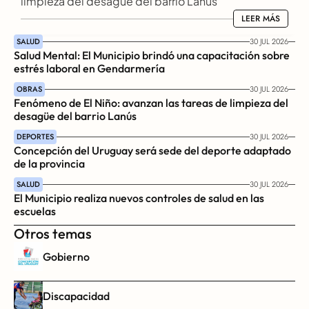
limpieza del desagüe del barrio Lanús
LEER MÁS
LEER MÁS
SALUD
30 JUL 2026
Salud Mental: El Municipio brindó una capacitación sobre 
estrés laboral en Gendarmería
OBRAS
30 JUL 2026
Fenómeno de El Niño: avanzan las tareas de limpieza del 
desagüe del barrio Lanús
DEPORTES
30 JUL 2026
Concepción del Uruguay será sede del deporte adaptado 
de la provincia
SALUD
30 JUL 2026
El Municipio realiza nuevos controles de salud en las 
escuelas
Otros temas
Gobierno
Discapacidad