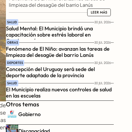
limpieza del desagüe del barrio Lanús
LEER MÁS
LEER MÁS
SALUD
30 JUL 2026
Salud Mental: El Municipio brindó una 
capacitación sobre estrés laboral en 
Gendarmería
OBRAS
30 JUL 2026
Fenómeno de El Niño: avanzan las tareas de 
limpieza del desagüe del barrio Lanús
DEPORTES
30 JUL 2026
Concepción del Uruguay será sede del 
deporte adaptado de la provincia
SALUD
30 JUL 2026
El Municipio realiza nuevos controles de salud 
en las escuelas
Otros temas
de 
se 
Gobierno
as 
en 
Discapacidad