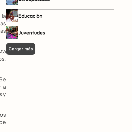
Educación
la 
as 
as 
Juventudes
Cargar más
ta 
s, 
Se 
 a 
 y 
os 
de 