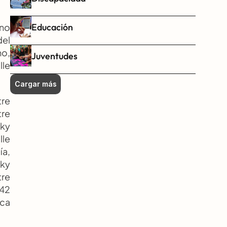
Educación
no 
el 
o, 
Juventudes
le 
Cargar más
re 
re 
ky 
le 
a, 
ky 
re 
42 
ca 