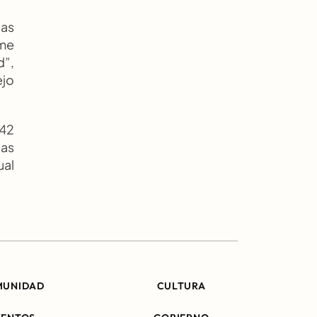
as 
me 
”, 
jo 
42 
as 
al 
MUNIDAD
CULTURA