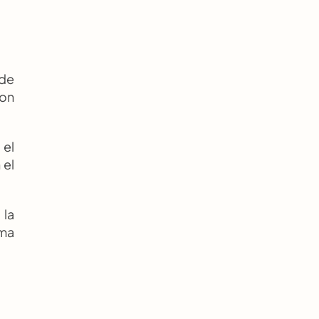
de 
on 
el 
el 
la 
ma 