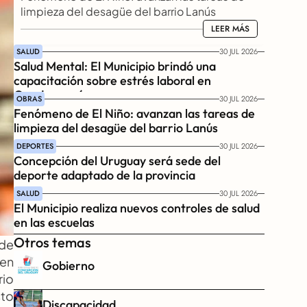
limpieza del desagüe del barrio Lanús
LEER MÁS
LEER MÁS
SALUD
30 JUL 2026
Salud Mental: El Municipio brindó una 
capacitación sobre estrés laboral en 
Gendarmería
OBRAS
30 JUL 2026
Fenómeno de El Niño: avanzan las tareas de 
limpieza del desagüe del barrio Lanús
DEPORTES
30 JUL 2026
Concepción del Uruguay será sede del 
deporte adaptado de la provincia
SALUD
30 JUL 2026
El Municipio realiza nuevos controles de salud 
en las escuelas
Otros temas
de 
en 
Gobierno
io 
to 
Discapacidad