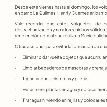
Desde este viernes hasta el domingo, los volq
en barrio La Quilmes, Henri y Güemes en bar
Vale recordar que estos volquetes, de col
descacharrización y no a los residuos sólidos 
recolección normal que realiza la Municipalida
Otras acciones para evitar la formación de cr
·         Eliminar o dar vuelta objetos que acumule
·         Limpiar bebederos de mascotas y drena
·         Tapar tanques, cisternas y piletas.
·         Evitar tener plantas en agua y colocar
·         Tirar agua hirviendo en rejillas y colocarl