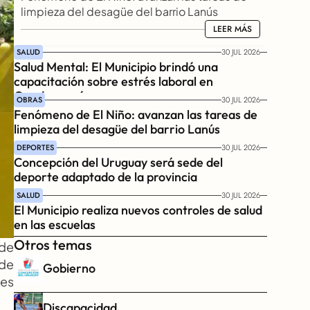
limpieza del desagüe del barrio Lanús
LEER MÁS
LEER MÁS
SALUD
30 JUL 2026
Salud Mental: El Municipio brindó una 
capacitación sobre estrés laboral en 
Gendarmería
OBRAS
30 JUL 2026
Fenómeno de El Niño: avanzan las tareas de 
limpieza del desagüe del barrio Lanús
DEPORTES
30 JUL 2026
Concepción del Uruguay será sede del 
deporte adaptado de la provincia
SALUD
30 JUL 2026
El Municipio realiza nuevos controles de salud 
en las escuelas
Otros temas
de 
de 
Gobierno
es 
Discapacidad