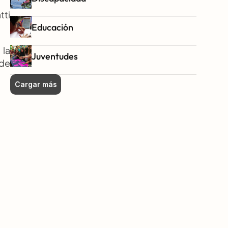
ti 
Educación
la 
Juventudes
de 
Cargar más