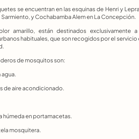
uetes se encuentran en las esquinas de Henri y Leprat
rio Sarmiento, y Cochabamba Alem en La Concepción.
or amarillo, están destinados exclusivamente a 
urbanos habituales, que son recogidos por el servicio 
d.
iaderos de mosquitos son:
n agua.
jes de aire acondicionado.
 arena húmeda en portamacetas.
es tela mosquitera.