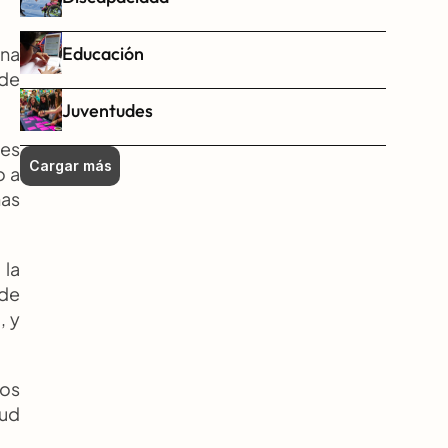
Educación
na 
de 
Juventudes
es 
Cargar más
 a 
as 
la 
de 
 y 
os 
ud 