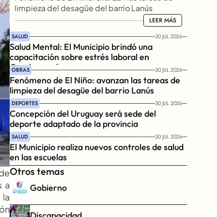
limpieza del desagüe del barrio Lanús
LEER MÁS
LEER MÁS
SALUD
30 JUL 2026
Salud Mental: El Municipio brindó una 
capacitación sobre estrés laboral en 
Gendarmería
OBRAS
30 JUL 2026
Fenómeno de El Niño: avanzan las tareas de 
limpieza del desagüe del barrio Lanús
DEPORTES
30 JUL 2026
Concepción del Uruguay será sede del 
deporte adaptado de la provincia
SALUD
30 JUL 2026
El Municipio realiza nuevos controles de salud 
en las escuelas
Otros temas
de 
 a 
Gobierno
la 
ón 
Discapacidad