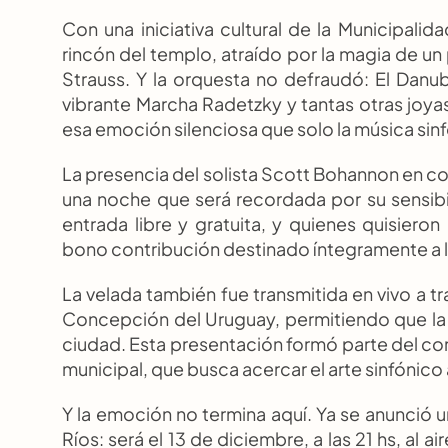
Con una iniciativa cultural de la Municipal
rincón del templo, atraído por la magia de u
Strauss. Y la orquesta no defraudó: El Danub
vibrante Marcha Radetzky y tantas otras joyas 
esa emoción silenciosa que solo la música sin
La presencia del solista Scott Bohannon en co
una noche que será recordada por su sensibili
entrada libre y gratuita, y quienes quisie
bono contribución destinado íntegramente a la
La velada también fue transmitida en vivo a tr
Concepción del Uruguay, permitiendo que la mús
ciudad. Esta presentación formó parte del com
municipal, que busca acercar el arte sinfónico
Y la emoción no termina aquí. Ya se anunció 
Ríos: será el 13 de diciembre, a las 21 hs, al a