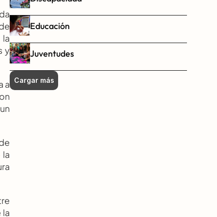
da 
Educación
de 
la 
 y 
Juventudes
Cargar más
 a 
on 
un 
de 
la 
ra 
re 
la 