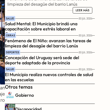
limpieza del desagüe del barrio Lanús
LEER MÁS
LEER MÁS
SALUD
30 JUL 2026
Salud Mental: El Municipio brindó una 
capacitación sobre estrés laboral en 
Gendarmería
OBRAS
30 JUL 2026
Fenómeno de El Niño: avanzan las tareas de 
limpieza del desagüe del barrio Lanús
DEPORTES
30 JUL 2026
Concepción del Uruguay será sede del 
deporte adaptado de la provincia
SALUD
30 JUL 2026
El Municipio realiza nuevos controles de salud 
en las escuelas
Otros temas
an 
je 
Gobierno
ro 
Discapacidad