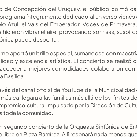
idad de Concepción del Uruguay, el público colmó ca
n programa íntegramente dedicado al universo vienés 
io Azul, el Vals del Emperador, Voces de Primavera, 
hicieron vibrar el aire, provocando sonrisas, suspiros
fónica puede despertar.
rno aportó un brillo especial, sumándose con maestría
dad y excelencia artística. El concierto se realizó c
ron acceder a mejores comodidades colaboraron con 
 Basílica.
avés del canal oficial de YouTube de la Municipalidad 
ica llegara a las familias más allá de los límites de 
promiso cultural impulsado por la Dirección de Cultu
 a toda la comunidad.
un segundo concierto de la Orquesta Sinfónica de Ent
ire libre en Plaza Ramírez. Allí resonará nada menos que 