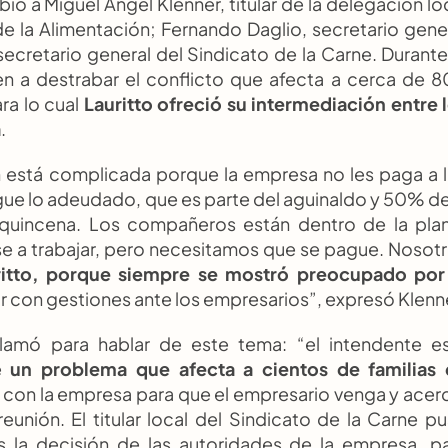
bió a Miguel Ángel Klenner, titular de la delegación loc
e la Alimentación; Fernando Daglio, secretario gener
ecretario general del Sindicato de la Carne. Durante 
n a destrabar el conflicto que afecta a cerca de 8
a lo cual 
Lauritto ofreció su intermediación entre l
a
.
n está complicada porque la empresa no les paga a l
ue lo adeudado, que es parte del aguinaldo y 50% de 
 quincena. Los compañeros están dentro de la plan
e a trabajar, pero necesitamos que se pague. Nosotr
itto, porque siempre se mostró preocupado por 
con gestiones ante los empresarios”, expresó Klenn
llamó para hablar de este tema: “el intendente es
e 
un problema que afecta a cientos de familias 
xo con la empresa para que el empresario venga y acerc
reunión. El titular local del Sindicato de la Carne pu
la decisión de las autoridades de la empresa, pa