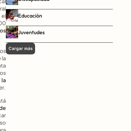
al 
al 
Educación
el 
00 
os 
Juventudes
Cargar más
os 
la 
ta 
os 
la 
er.
tá 
de 
ar 
so 
ra 