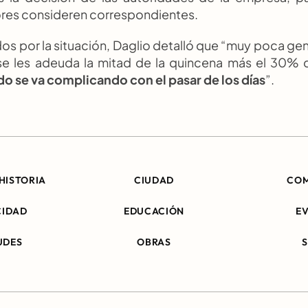
ores consideren correspondientes.
s por la situación, Daglio detalló que “muy poca gen
se les adeuda la mitad de la quincena más el 30% d
todo se va complicando con el pasar de los días
”.
HISTORIA
CIUDAD
CO
CIDAD
EDUCACIÓN
E
UDES
OBRAS