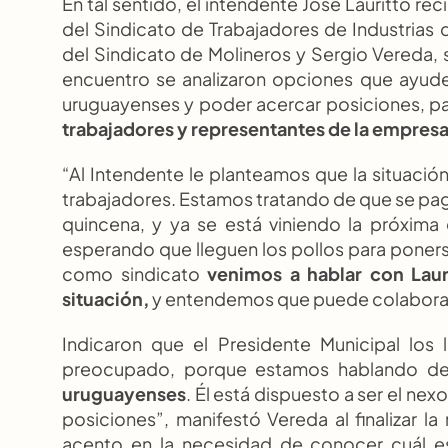
En tal sentido, el intendente José Lauritto reci
del Sindicato de Trabajadores de Industrias d
del Sindicato de Molineros y Sergio Vereda, s
encuentro se analizaron opciones que ayude
uruguayenses y poder acercar posiciones, par
trabajadores y representantes de la empres
“Al Intendente le planteamos que la situació
trabajadores. Estamos tratando de que se pag
quincena, y ya se está viniendo la próxima
esperando que lleguen los pollos para poners
como sindicato 
venimos a hablar con Laur
situación,
 y entendemos que puede colaborar 
Indicaron que el Presidente Municipal los 
preocupado, porque estamos hablando d
uruguayenses
. Él está dispuesto a ser el ne
posiciones”, manifestó Vereda al finalizar la 
acento en la necesidad de conocer cuál es 