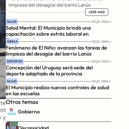
limpieza del desagüe del barrio Lanús
LEER MÁS
LEER MÁS
SALUD
30 JUL 2026
Salud Mental: El Municipio brindó una 
capacitación sobre estrés laboral en 
Gendarmería
OBRAS
30 JUL 2026
Fenómeno de El Niño: avanzan las tareas de 
limpieza del desagüe del barrio Lanús
DEPORTES
30 JUL 2026
Concepción del Uruguay será sede del 
deporte adaptado de la provincia
SALUD
30 JUL 2026
El Municipio realiza nuevos controles de salud 
en las escuelas
Otros temas
te 
il 
Gobierno
 y 
Discapacidad