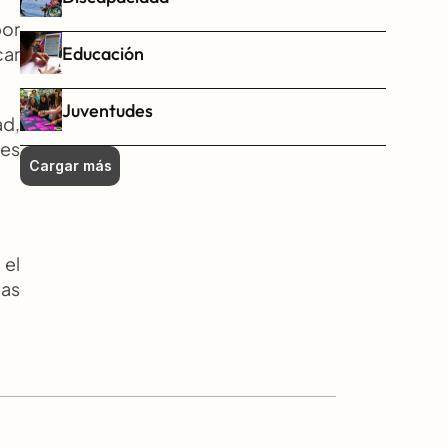
or 
Educación
ar 
Juventudes
d, 
es 
Cargar más
el 
as 