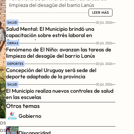
limpieza del desagüe del barrio Lanús
LEER MÁS
LEER MÁS
SALUD
30 JUL 2026
Salud Mental: El Municipio brindó una 
capacitación sobre estrés laboral en 
Gendarmería
OBRAS
30 JUL 2026
Fenómeno de El Niño: avanzan las tareas de 
limpieza del desagüe del barrio Lanús
DEPORTES
30 JUL 2026
Concepción del Uruguay será sede del 
deporte adaptado de la provincia
SALUD
30 JUL 2026
El Municipio realiza nuevos controles de salud 
en las escuelas
Otros temas
Gobierno
os 
os 
Discapacidad