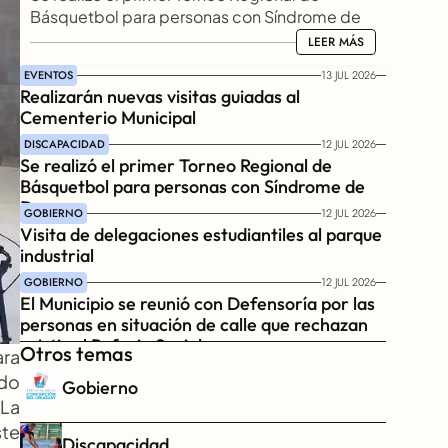
Básquetbol para personas con Síndrome de 
Down
LEER MÁS
LEER MÁS
EVENTOS
13 JUL 2026
Realizarán nuevas visitas guiadas al 
Cementerio Municipal
DISCAPACIDAD
12 JUL 2026
Se realizó el primer Torneo Regional de 
Básquetbol para personas con Síndrome de 
Down
GOBIERNO
12 JUL 2026
Visita de delegaciones estudiantiles al parque 
industrial
GOBIERNO
12 JUL 2026
El Municipio se reunió con Defensoría por las 
personas en situación de calle que rechazan 
asistir al Refugio Social
Otros temas
ra 
do 
Gobierno
a 
te 
Discapacidad