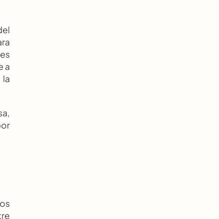
el 
ra 
es 
 a 
la 
a, 
or 
os 
re 