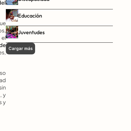
el 
Educación
ue 
s, 
Juventudes
el 
de 
Cargar más
s, 
so 
ad 
in 
 y 
 y 