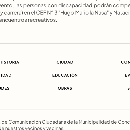
vento, las personas con discapacidad podrán compet
 y carrera) en el CEF N° 3 "Hugo Mario la Nasa" y Nataci
encuentros recreativos.
HISTORIA
CIUDAD
CO
CIDAD
EDUCACIÓN
E
UDES
OBRAS
ión de Comunicación Ciudadana de la Municipalidad de Conc
 de nuestros vecinos y vecinas.