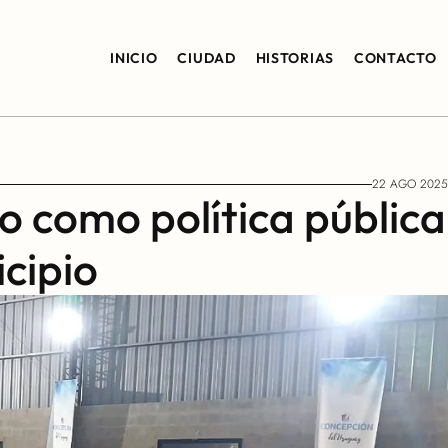
INICIO
CIUDAD
HISTORIAS
CONTACTO
22 AGO 2025
 como política pública 
icipio