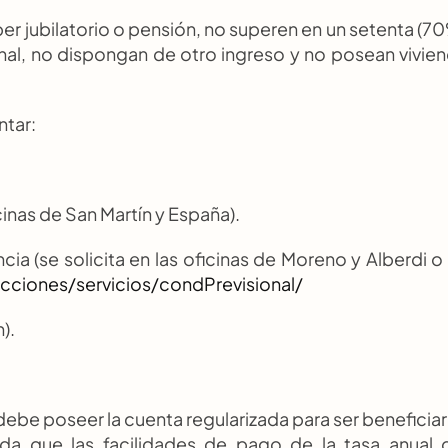
r jubilatorio o pensión, no superen en un setenta (70
al, no dispongan de otro ingreso y no posean vivien
ntar:
cinas de San Martín y España).
cia (se solicita en las oficinas de Moreno y Alberdi o 
ecciones/servicios/condPrevisional/
).
debe poseer la cuenta regularizada para ser beneficiari
a que las facilidades de pago de la tasa anual d