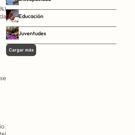
%) 
Educación
da 
Juventudes
Cargar más
se 
o. 
el 