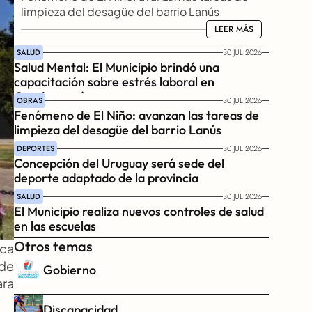
limpieza del desagüe del barrio Lanús
LEER MÁS
LEER MÁS
SALUD
30 JUL 2026
Salud Mental: El Municipio brindó una 
capacitación sobre estrés laboral en 
Gendarmería
OBRAS
30 JUL 2026
Fenómeno de El Niño: avanzan las tareas de 
limpieza del desagüe del barrio Lanús
DEPORTES
30 JUL 2026
Concepción del Uruguay será sede del 
deporte adaptado de la provincia
SALUD
30 JUL 2026
El Municipio realiza nuevos controles de salud 
en las escuelas
Otros temas
ca 
de 
Gobierno
ra 
Discapacidad