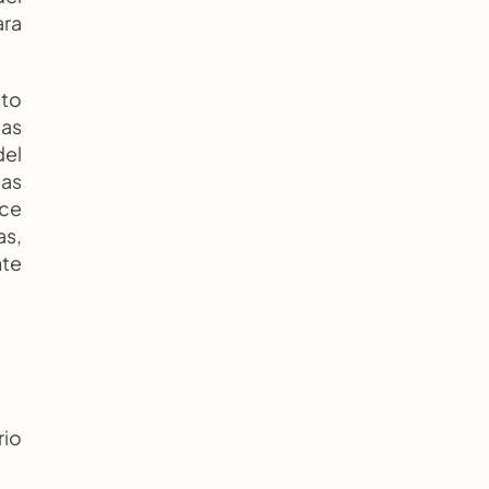
ra 
to 
as 
el 
as 
ce 
s, 
te 
io 