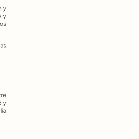
 y 
 y 
os 
as 
re 
 y 
ia 