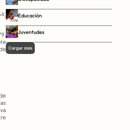
4; 
Educación
Juventudes
9, 
te 
de 
Cargar más
de 
as 
va 
re 