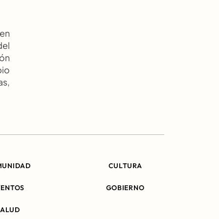
n 
l 
ón 
io 
s, 
MUNIDAD
CULTURA
VENTOS
GOBIERNO
SALUD