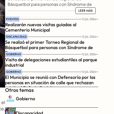
Básquetbol para personas con Síndrome de 
Down
LEER MÁS
LEER MÁS
EVENTOS
13 JUL 2026
Realizarán nuevas visitas guiadas al 
Cementerio Municipal
DISCAPACIDAD
12 JUL 2026
Se realizó el primer Torneo Regional de 
Básquetbol para personas con Síndrome de 
Down
GOBIERNO
12 JUL 2026
Visita de delegaciones estudiantiles al parque 
industrial
GOBIERNO
12 JUL 2026
El Municipio se reunió con Defensoría por las 
personas en situación de calle que rechazan 
asistir al Refugio Social
Otros temas
Gobierno
el 
e, 
Discapacidad