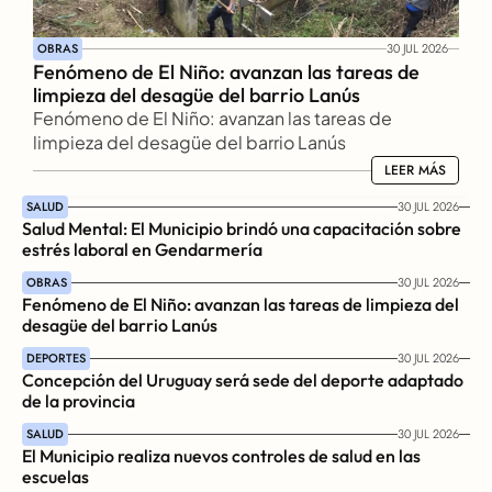
OBRAS
30 JUL 2026
Fenómeno de El Niño: avanzan las tareas de 
limpieza del desagüe del barrio Lanús
Fenómeno de El Niño: avanzan las tareas de 
limpieza del desagüe del barrio Lanús
LEER MÁS
LEER MÁS
SALUD
30 JUL 2026
Salud Mental: El Municipio brindó una capacitación sobre 
estrés laboral en Gendarmería
OBRAS
30 JUL 2026
Fenómeno de El Niño: avanzan las tareas de limpieza del 
desagüe del barrio Lanús
DEPORTES
30 JUL 2026
Concepción del Uruguay será sede del deporte adaptado 
de la provincia
SALUD
30 JUL 2026
El Municipio realiza nuevos controles de salud en las 
escuelas