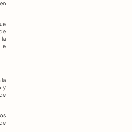
en 
ue 
de 
la 
 e 
la 
 y 
de 
os 
de 