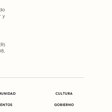
do 
 y 
R) 
8, 
MUNIDAD
CULTURA
VENTOS
GOBIERNO