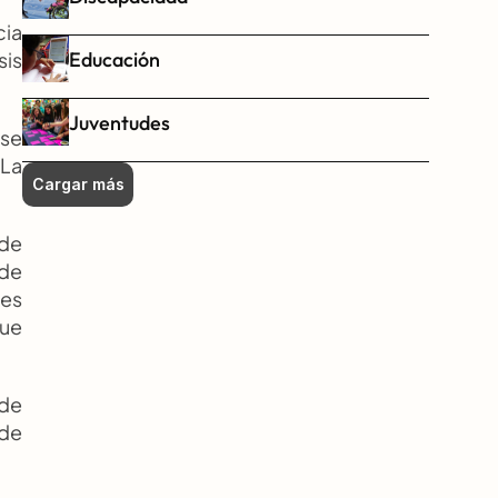
ia 
Educación
is 
Juventudes
se 
La 
Cargar más
de 
de 
es 
ue 
de 
de 