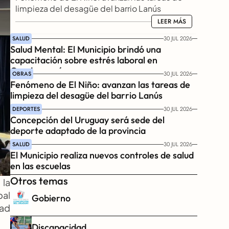
limpieza del desagüe del barrio Lanús
LEER MÁS
LEER MÁS
SALUD
30 JUL 2026
Salud Mental: El Municipio brindó una 
capacitación sobre estrés laboral en 
Gendarmería
OBRAS
30 JUL 2026
Fenómeno de El Niño: avanzan las tareas de 
limpieza del desagüe del barrio Lanús
DEPORTES
30 JUL 2026
Concepción del Uruguay será sede del 
deporte adaptado de la provincia
SALUD
30 JUL 2026
El Municipio realiza nuevos controles de salud 
en las escuelas
Otros temas
la 
al 
Gobierno
ad 
Discapacidad