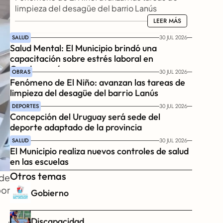
limpieza del desagüe del barrio Lanús
LEER MÁS
LEER MÁS
SALUD
30 JUL 2026
Salud Mental: El Municipio brindó una 
capacitación sobre estrés laboral en 
Gendarmería
OBRAS
30 JUL 2026
Fenómeno de El Niño: avanzan las tareas de 
limpieza del desagüe del barrio Lanús
DEPORTES
30 JUL 2026
Concepción del Uruguay será sede del 
deporte adaptado de la provincia
SALUD
30 JUL 2026
El Municipio realiza nuevos controles de salud 
en las escuelas
Otros temas
de 
or 
Gobierno
Discapacidad