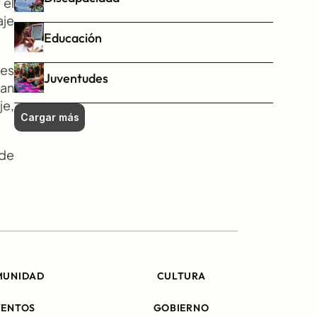
el 
je 
Educación
es 
Juventudes
an 
e, 
Cargar más
de 
MUNIDAD
CULTURA
VENTOS
GOBIERNO