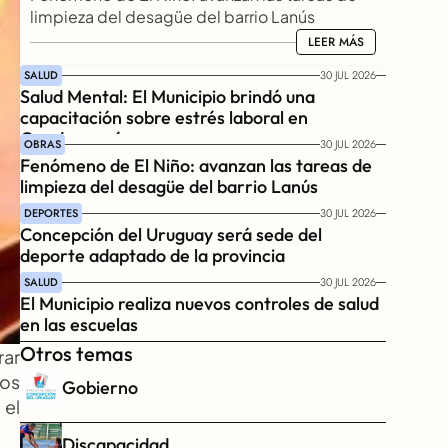
limpieza del desagüe del barrio Lanús
LEER MÁS
LEER MÁS
SALUD
30 JUL 2026
Salud Mental: El Municipio brindó una 
capacitación sobre estrés laboral en 
Gendarmería
OBRAS
30 JUL 2026
Fenómeno de El Niño: avanzan las tareas de 
limpieza del desagüe del barrio Lanús
DEPORTES
30 JUL 2026
Concepción del Uruguay será sede del 
deporte adaptado de la provincia
SALUD
30 JUL 2026
El Municipio realiza nuevos controles de salud 
en las escuelas
Otros temas
ar 
os 
Gobierno
el 
Discapacidad