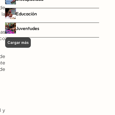
de 
Educación
la 
Juventudes
as 
co 
Cargar más
de 
te 
de 
 y 