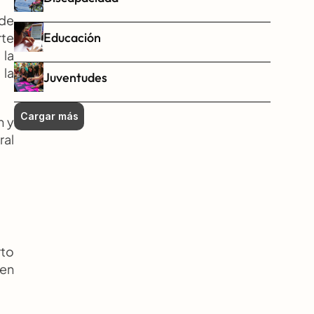
de 
Educación
te 
la 
la 
Juventudes
Cargar más
 y 
al 
to 
en 