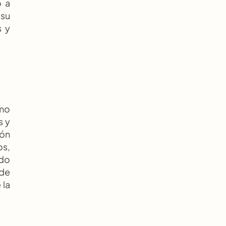
 a 
su 
 y 
mo 
 y 
ón 
s, 
do 
de 
la 