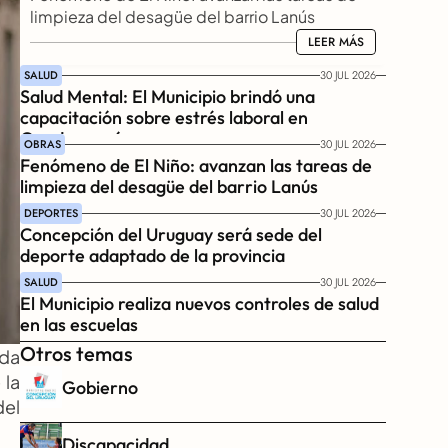
limpieza del desagüe del barrio Lanús
LEER MÁS
LEER MÁS
SALUD
30 JUL 2026
Salud Mental: El Municipio brindó una 
capacitación sobre estrés laboral en 
Gendarmería
OBRAS
30 JUL 2026
Fenómeno de El Niño: avanzan las tareas de 
limpieza del desagüe del barrio Lanús
DEPORTES
30 JUL 2026
Concepción del Uruguay será sede del 
deporte adaptado de la provincia
SALUD
30 JUL 2026
El Municipio realiza nuevos controles de salud 
en las escuelas
Otros temas
da 
la 
Gobierno
el 
Discapacidad