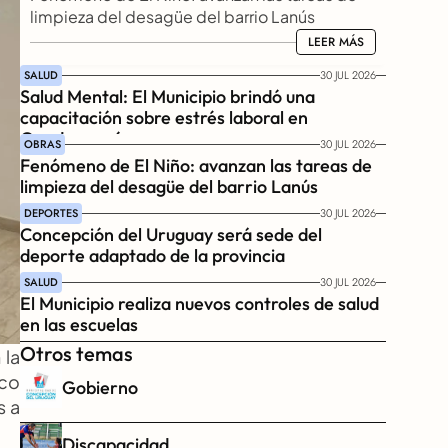
limpieza del desagüe del barrio Lanús
LEER MÁS
LEER MÁS
SALUD
30 JUL 2026
Salud Mental: El Municipio brindó una 
capacitación sobre estrés laboral en 
Gendarmería
OBRAS
30 JUL 2026
Fenómeno de El Niño: avanzan las tareas de 
limpieza del desagüe del barrio Lanús
DEPORTES
30 JUL 2026
Concepción del Uruguay será sede del 
deporte adaptado de la provincia
SALUD
30 JUL 2026
El Municipio realiza nuevos controles de salud 
en las escuelas
Otros temas
la 
co 
Gobierno
 a 
Discapacidad