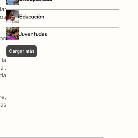
ar 
Educación
os 
Juventudes
on 
Cargar más
la 
l, 
da 
e, 
as 